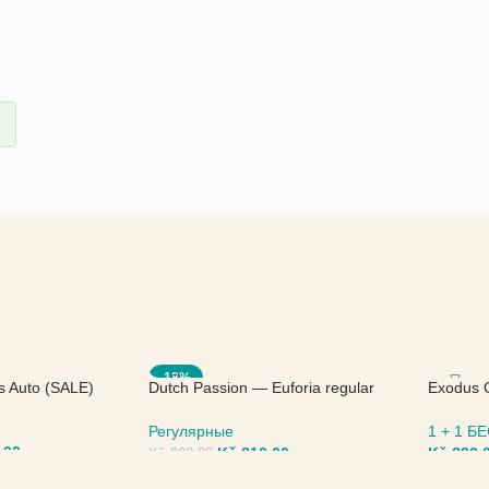
-18%
s Auto (SALE)
Dutch Passion — Euforia regular
Exodus 
(SALE)
Seed
Регулярные
1 + 1 
,00
Kč
810,00
Kč
290,
Kč
990,00
МЕТРЫ
ВЫБЕРИТЕ ПАРАМЕТРЫ
ВЫБЕР