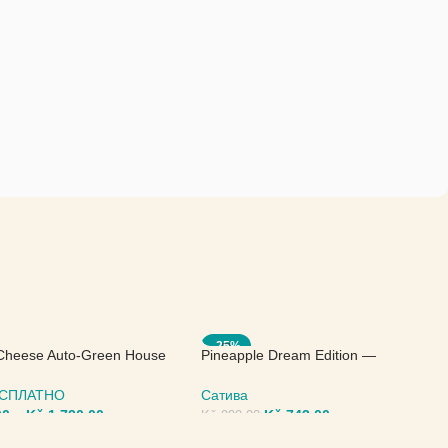
-25%
Cheese Auto-Green House
Pineapple Dream Edition —
Kannabia Seeds
БЕСПЛАТНО
Сатива
00
–
Kč
1.720,00
Kč
743,00
Kč
990,00
ИТЕ ПАРАМЕТРЫ
ВЫБЕРИТЕ ПАРАМЕТРЫ