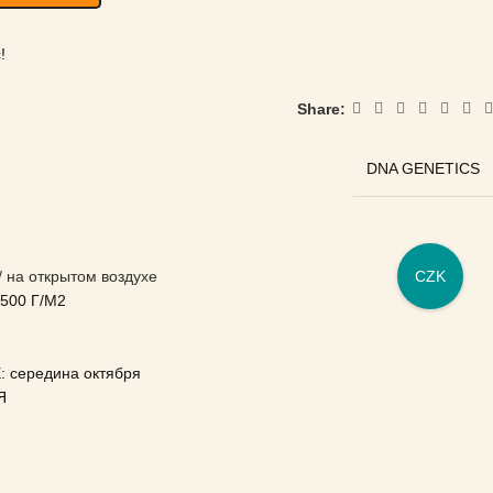
!
Share:
DNA GENETICS
 на открытом воздухе
CZK
00 Г/М2
середина октября
Я