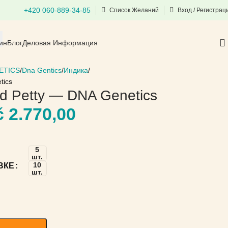
+420 060-889-34-85
Список Желаний
Вход / Регистрац
ин
Блог
Деловая Информация
ETICS
Dna Gentics
Индика
tics
d Petty — DNA Genetics
č
2.770,00
5
шт.
10
ВКЕ
шт.