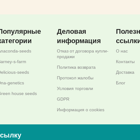
Популярные
Деловая
Полез
категории
информация
ссылк
Anaconda-seeds
Отказ от договора купли-
О нас
продажи
arney-s-farm
Контакты
Политика возврата
elicious-seeds
Доставка
Протокол жалобы
na-genetics
Блог
Условия торговли
reen house seeds
GDPR
Информация о cookies
ссылку