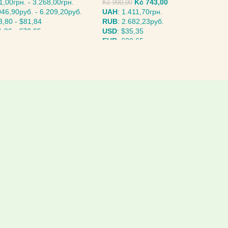
1,00грн.
-
3.268,00грн.
Kč
743,00
Kč
990,00
046,90руб.
-
6.209,20руб.
UAH
:
1.411,70грн.
3,80
-
$81,84
RUB
:
2.682,23руб.
1,96
-
€70,95
USD
:
$35,35
EUR
:
€30,65
ИТЕ ПАРАМЕТРЫ
ВЫБЕРИТЕ ПАРАМЕТРЫ