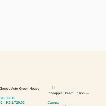
-25%
Cheese Auto-Green House
Pineapple Dream Edition —
Kannabia Seeds
БЕСПЛАТНО
00
–
Kč
1.720,00
Сатива