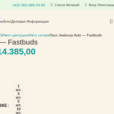
+420 060-889-34-85
Список Желаний
Вход / Регистрац
ин
Блог
Деловая Информация
S
Авто цветущие
Авто сатива
Sour Jealousy Auto — Fastbuds
 — Fastbuds
4.385,00
1
шт.
3
шт.
5
шт.
ВКЕ
10
шт.