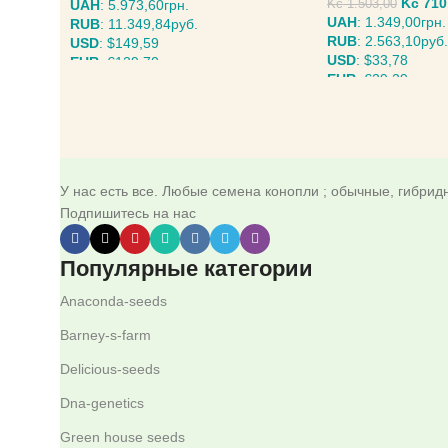
Kč
710
UAH
:
5.973,60грн.
Kč
1.503,00
UAH
:
1.349,00грн.
RUB
:
11.349,84руб.
RUB
:
2.563,10руб.
USD
:
$149,59
USD
:
$33,78
EUR
:
€129,70
EUR
:
€29,29
ВЫБЕРИТЕ ПАРАМЕТРЫ
ВЫБЕРИТЕ ПАРА
У нас есть все. Любые семена конопли ; обычные, гибри
Подпишитесь на нас
Популярные категории
Anaconda-seeds
Barney-s-farm
Delicious-seeds
Dna-genetics
Green house seeds