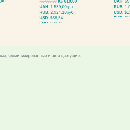
,00
Kč
810,00
UAH
:
55
Kč
990,00
UAH
:
1.539,00грн.
RUB
:
1.
RUB
:
2.924,10руб.
USD
:
$1
USD
:
$38,54
EUR
:
€1
EUR
:
€33,41
ВЫБЕР
МЕТРЫ
ВЫБЕРИТЕ ПАРАМЕТРЫ
дные, феминизированные и авто цветущие.