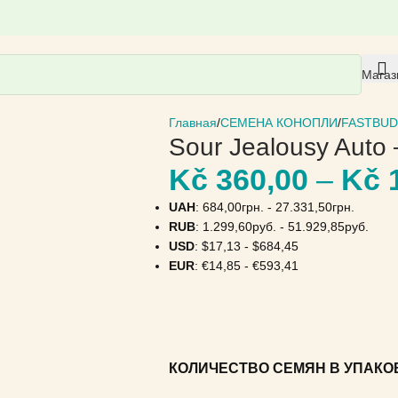
Магаз
Главная
СЕМЕНА КОНОПЛИ
FASTBUD
Sour Jealousy Auto
Kč
360,00
–
Kč
1
UAH
:
684,00грн.
-
27.331,50грн.
RUB
:
1.299,60руб.
-
51.929,85руб.
USD
:
$17,13
-
$684,45
EUR
:
€14,85
-
€593,41
КОЛИЧЕСТВО СЕМЯН В УПАКО