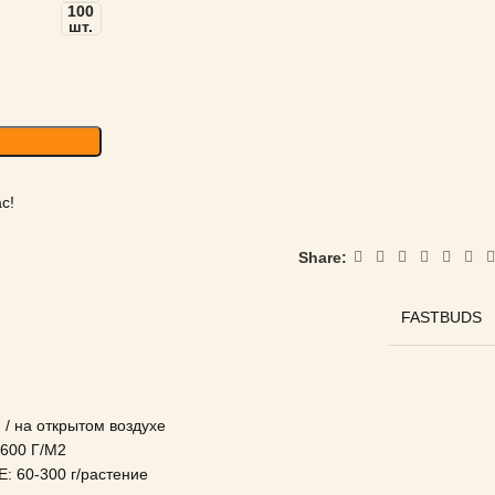
100
шт.
с!
Share:
FASTBUDS
/ на открытом воздухе
00 Г/М2
Е
: 60-300 г/растение