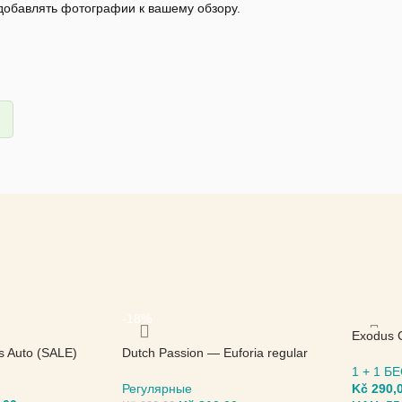
 добавлять фотографии к вашему обзору.
-18%
Exodus 
s Auto (SALE)
Dutch Passion — Euforia regular
Seed
(SALE)
1 + 1 
Регулярные
Kč
290,