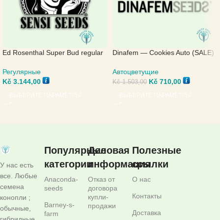
Ed Rosenthal Super Bud regular
Dinafem — Cookies Auto (SALE)
— Sensi Seeds
Автоцветущие
Регулярные
Kč
710,00
Kč
3.144,00
Kč
1.503,00
ВЫБЕРИТЕ ПАРАМЕТРЫ
ВЫБЕРИТЕ ПАРАМЕТРЫ
Популярные
Деловая
Полезные
категории
информация
ссылки
У нас есть
все. Любые
Anaconda-
Отказ от
О нас
семена
seeds
договора
Контакты
купли-
конопли ;
Barney-s-
продажи
обычные,
Доставка
farm
гибридные,