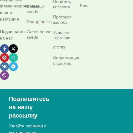
Политика
Блог
феминизированные
Delicious-
возврата
seeds
и авто
Протокол
цветущие.
Dna-genetics
жалобы
Подпишитесь
Green house
Условия
seeds
торговли
на нас
GDPR
Информация
о cookies
Подпишитесь
на нашу
рассылку
Узнайте первыми о
всех новостях