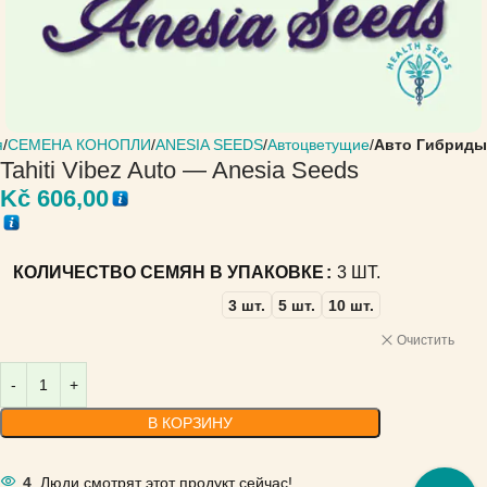
я
СЕМЕНА КОНОПЛИ
ANESIA SEEDS
Автоцветущие
Авто Гибриды
Tahiti Vibez Auto — Anesia Seeds
Kč
606,00
КОЛИЧЕСТВО СЕМЯН В УПАКОВКЕ
3 ШТ.
3 шт.
5 шт.
10 шт.
Очистить
В КОРЗИНУ
4
Люди смотрят этот продукт сейчас!