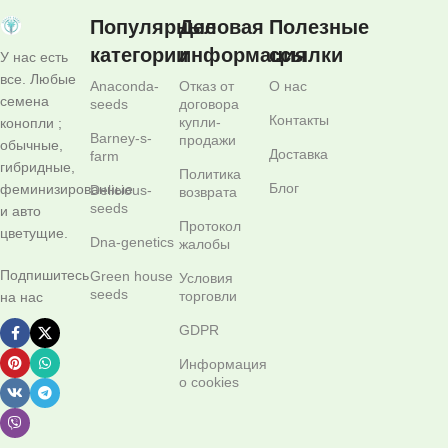
Популярные
Деловая
Полезные
категории
информация
ссылки
У нас есть
все. Любые
Anaconda-
Отказ от
О нас
семена
seeds
договора
Контакты
купли-
конопли ;
Barney-s-
продажи
обычные,
Доставка
farm
гибридные,
Политика
Блог
феминизированные
Delicious-
возврата
seeds
и авто
Протокол
цветущие.
Dna-genetics
жалобы
Подпишитесь
Green house
Условия
seeds
торговли
на нас
GDPR
Информация
о cookies