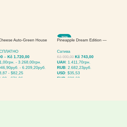
-25%
Cheese Auto-Green House
Pineapple Dream Edition —
Kannabia Seeds
БЕСПЛАТНО
Сатива
00
–
Kč
1.720,00
Kč
743,00
Kč
990,00
1,00грн.
-
3.268,00грн.
UAH
:
1.411,70грн.
046,90руб.
-
6.209,20руб.
RUB
:
2.682,23руб.
3,87
-
$82,25
USD
:
$35,53
1,98
-
€71,06
EUR
:
€30,69
ИТЕ ПАРАМЕТРЫ
ВЫБЕРИТЕ ПАРАМЕТРЫ