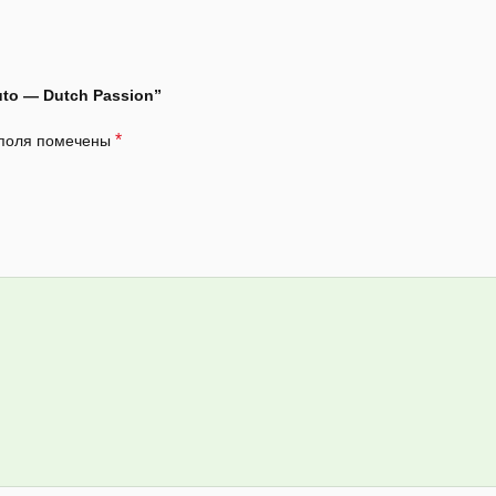
uto — Dutch Passion”
*
 поля помечены