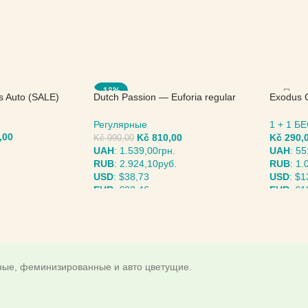
-18%
s Auto (SALE)
Dutch Passion — Euforia regular
Exodus 
(SALE)
Seed
Регулярные
1 + 1 
,00
Kč
810,00
Kč
290,
Kč
990,00
UAH
:
1.539,00грн.
UAH
:
55
RUB
:
2.924,10руб.
RUB
:
1.
USD
:
$38,73
USD
:
$1
EUR
:
€33,46
EUR
:
€1
МЕТРЫ
ВЫБЕРИТЕ ПАРАМЕТРЫ
ВЫБЕР
дные, феминизированные и авто цветущие.