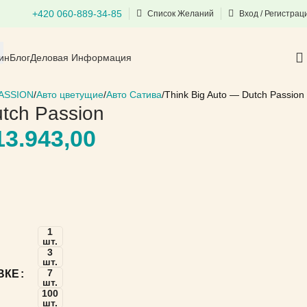
+420 060-889-34-85
Список Желаний
Вход / Регистрац
ин
Блог
Деловая Информация
ASSION
Авто цветущие
Авто Сатива
Think Big Auto — Dutch Passion
utch Passion
3.943,00
1
шт.
3
шт.
7
ВКЕ
шт.
100
шт.