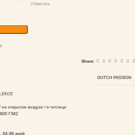
Очистить
!
Share:
DUTCH PASSION
ELEKCE
 на открытом воздухе / в теплице
00 Г/М2
84-98 дней