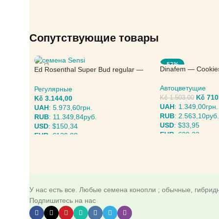
Сопутствующие товары
-53%
Dinafem — Cookie
Ed Rosenthal Super Bud regular —
Sensi Seeds
Автоцветущие
Регулярные
Kč
710
Kč
3.144,00
Kč
1.503,00
UAH
:
1.349,00грн.
UAH
:
5.973,60грн.
RUB
:
2.563,10руб.
RUB
:
11.349,84руб.
USD
:
$33,95
USD
:
$150,34
EUR
:
€29,33
EUR
:
€129,88
ВЫБЕРИТЕ ПАРА
ВЫБЕРИТЕ ПАРАМЕТРЫ
У нас есть все. Любые семена конопли ; обычные, гибри
Подпишитесь на нас