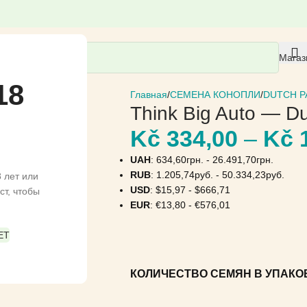
Магаз
18
Главная
СЕМЕНА КОНОПЛИ
DUTCH P
Think Big Auto — D
Kč
334,00
–
Kč
1
UAH
:
634,60грн.
-
26.491,70грн.
RUB
:
1.205,74руб.
-
50.334,23руб.
 лет или
USD
:
$15,97
-
$666,71
ст, чтобы
EUR
:
€13,80
-
€576,01
ЕТ
КОЛИЧЕСТВО СЕМЯН В УПАКО