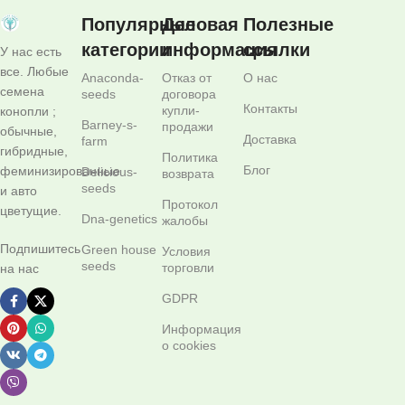
Популярные
Деловая
Полезные
категории
информация
ссылки
У нас есть
все. Любые
Anaconda-
Отказ от
О нас
семена
seeds
договора
Контакты
купли-
конопли ;
Barney-s-
продажи
обычные,
Доставка
farm
гибридные,
Политика
Блог
феминизированные
Delicious-
возврата
seeds
и авто
Протокол
цветущие.
Dna-genetics
жалобы
Подпишитесь
Green house
Условия
seeds
торговли
на нас
GDPR
Информация
о cookies