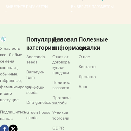
ВЫБЕРИТЕ ПАРАМЕТРЫ
ВЫБЕРИТЕ ПАРАМЕТРЫ
Популярные
Деловая
Полезные
категории
информация
ссылки
У нас есть
все. Любые
Anaconda-
Отказ от
О нас
семена
seeds
договора
Контакты
купли-
конопли ;
Barney-s-
продажи
обычные,
Доставка
farm
гибридные,
Политика
Блог
феминизированные
Delicious-
возврата
seeds
и авто
Протокол
цветущие.
Dna-genetics
жалобы
Подпишитесь
Green house
Условия
seeds
торговли
на нас
GDPR