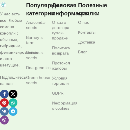
Популярные
Деловая
Полезные
категории
информация
ссылки
У нас есть
все. Любые
Anaconda-
Отказ от
О нас
семена
seeds
договора
Контакты
купли-
конопли ;
Barney-s-
продажи
обычные,
Доставка
farm
гибридные,
Политика
Блог
феминизированные
Delicious-
возврата
seeds
и авто
Протокол
цветущие.
Dna-genetics
жалобы
Подпишитесь
Green house
Условия
seeds
торговли
на нас
GDPR
Информация
о cookies